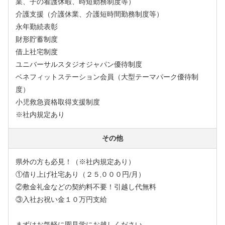
業、子の看護休暇、時短勤務制度等）
介護支援（介護休業、介護短時間勤務制度等）
永年勤続表彰
財形貯蓄制度
借上社宅制度
ユニバーサルスタジオジャパン優待制度
ベネフィットステーション会員（大型テーマパーク優待制
度）
小児救急資格取得支援制度
※社内規定あり
その他
県外の方も必見！（※社内規定あり）
①借り上げ社宅あり（２５,０００円/月）
②敷金礼金などの契約料不要！引越し代無料
③入社お祝い金１０万円支給
まずはお気軽に園見学にお越しください。