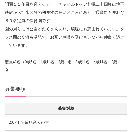
開園１１年目を迎えるアートチャイルドケア札幌二十四軒は地下
鉄駅から徒歩３分の利便性の高いところにあり、通勤にも便利な
６０名定員の保育園です。
園の周りには公園がたくさんあり、環境にも恵まれています。ク
ラス間の交流も活発で、お互い刺激を受け合いながら仲良く過ご
しています。
定員60名（0歳5名・1歳11名・2歳11名・3歳11名・4歳11名・5歳11
名）
募集要項
募集対象
2027年卒業見込みの方