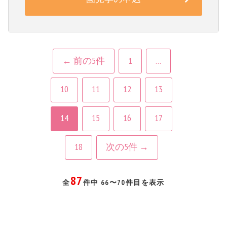
← 前の5件
1
…
10
11
12
13
14
15
16
17
18
次の5件 →
87
全
件中 66〜70件目を表示