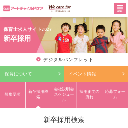
保育士求人サイト2027
新卒採用
デジタルパンフレット
保育について
イベント情報
会社説明会
新卒採用検
採用までの
応募フォー
募集要項
スケジュー
索
流れ
ム
ル
新卒採用検索