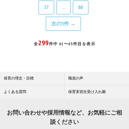
17
…
60
次の5件 →
299
全
件中 61〜65件目を表示
保育の理念・目標
職員の声
よくある質問
保育実習生受け入れ園
お問い合わせや採用情報など、お気軽にご相
談ください