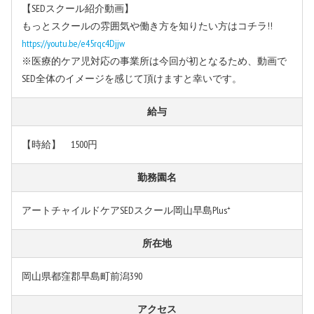
【SEDスクール紹介動画】
もっとスクールの雰囲気や働き方を知りたい方はコチラ!!
https://youtu.be/e45rqc4Djjw
※医療的ケア児対応の事業所は今回が初となるため、動画で
SED全体のイメージを感じて頂けますと幸いです。
給与
【時給】 1500円
勤務園名
アートチャイルドケアSEDスクール岡山早島Plus⁺
所在地
岡山県都窪郡早島町前潟390
アクセス