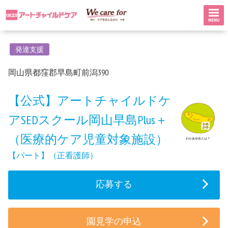
発達支援
岡山県都窪郡早島町前潟390
【公式】アートチャイルドケ
アSEDスクール岡山早島Plus＋
（医療的ケア児童対象施設）
わかあゆ会とは？
【パート】（正看護師）
応募する
園見学の申込