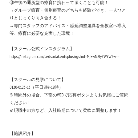
③午後の通所型の療育に携わって頂くことも可能！
→グループ療育・個別療育のどちらも経験ができ、一人ひと
りとじっくり向き合える！
→専門スタッフのアドバイス・感覚調整遊具を全教室へ導入
等、療育に必要な充実した環境！
【スクール公式インスタグラム】
https://instagram.com/sedsuitakentoplus?igshid=MjEwN2IyYWYwYw==
───────────────────
【スクールの見学について】
0120-0123-13（平日9時-18時）
※時間外の場合、下部のWEBで応募ボタンよりお気軽にご質問
ください！
※現職中の方など、入社時期について柔軟に調整します！
───────────────────
【施設紹介】