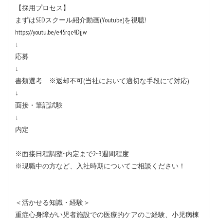
【採用プロセス】
まずはSEDスクール紹介動画(Youtube)を視聴!
https://youtu.be/e45rqc4Djjw
↓
応募
↓
書類選考 ※返却不可(当社において適切な手段にて対応)
↓
面接・筆記試験
↓
内定
※面接日程調整~内定まで2~3週間程度
※現職中の方など、入社時期についてご相談ください！
＜活かせる知識・経験＞
重症心身障がい児者施設での医療的ケアのご経験、小児病棟