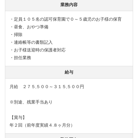
業務内容
・定員１０５名の認可保育園で０～５歳児のお子様の保育
・昼食、おやつ準備
・掃除
・連絡帳等の書類記入
・お子様送迎時の保護者対応
・担任業務
給与
月給 ２７５,５００～３１５,５００円
※別途、残業手当あり
【賞与】
年２回（前年度実績４.８ヶ月分）