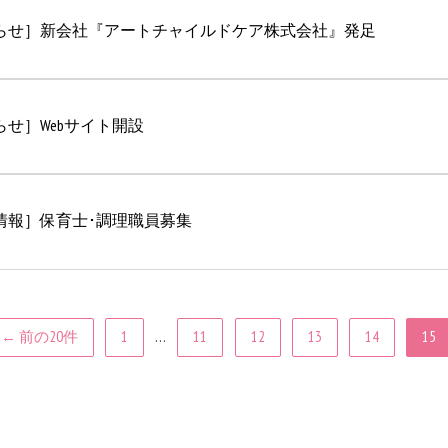
らせ］新会社『アートチャイルドケア株式会社』発足
らせ］Webサイト開設
情報］保育士･調理職員募集
…
← 前の20件
1
11
12
13
14
15